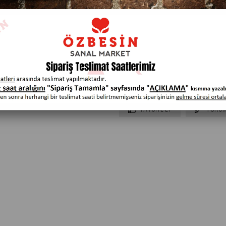
Ürü
TAVSIYE ET
YORUM