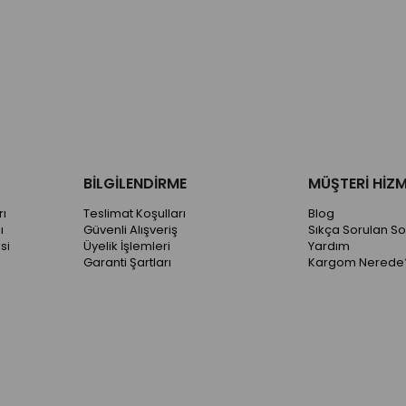
BİLGİLENDİRME
MÜŞTERİ HİZM
ı
Teslimat Koşulları
Blog
ı
Güvenli Alışveriş
Sıkça Sorulan So
si
Üyelik İşlemleri
Yardım
Garanti Şartları
Kargom Nerede