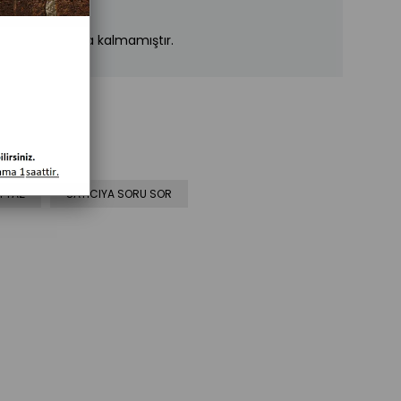
n stoklarımızda kalmamıştır.
 YAZ
SATICIYA SORU SOR