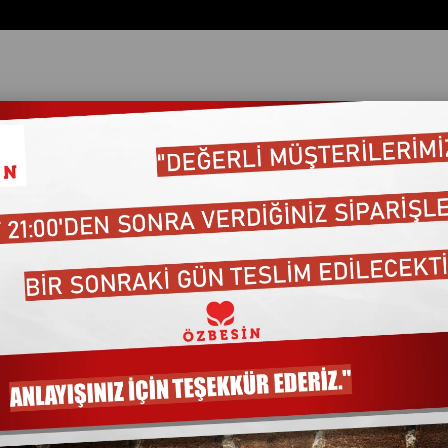
320gr
LIPTON DEMLIK POS.100
Barkod
:
8720608631339
₺299,00
₺301,99
KDV Dahil
Marka
:
LIPTON