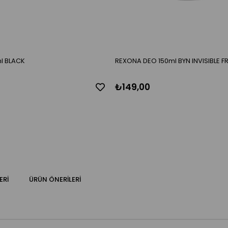
l BLACK
REXONA DEO 150ml BYN INVISIBLE F
₺149,00
ERI
ÜRÜN ÖNERILERI