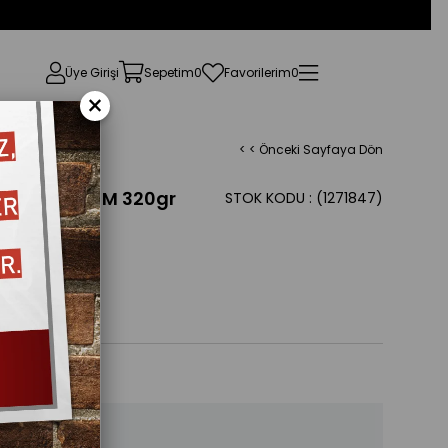
Üye Girişi
Sepetim
0
Favorilerim
0
×
< < Önceki Sayfaya Dön
LÜ EXTRA DEM 320gr
STOK KODU
(1271847)