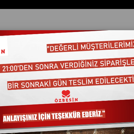
1005
ata Göre (Artan)
Fiyata Göre (Azalan)
Ürün Adına Göre (A>Z)