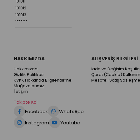
101011
101012
101013
101002
101003
HAKKIMIZDA
ALIŞVERİŞ BİLGİLERİ
Hakkımızda
İade ve Değişim Koşullar
Gizlilik Politikası
Çerez(Cookie) Kullanım
KVKK Hakkında Bilgilendirme
Mesafeli Satış Sözleşme
Mağazalarımız
İletişim
Takipte Kal
Facebook
WhatsApp
Instagram
Youtube