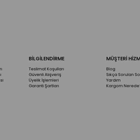
BİLGİLENDİRME
MÜŞTERİ HİZM
ı
Teslimat Koşulları
Blog
ı
Güvenli Alışveriş
Sıkça Sorulan So
si
Üyelik İşlemleri
Yardım
Garanti Şartları
Kargom Nerede