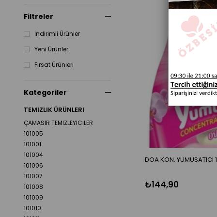
Filtreler
İndirimli Ürünler
Yeni Ürünler
Fırsat Ürünleri
Kategoriler
TEMIZLIK ÜRÜNLERI
ÇAMASIR TEMIZLEYICILER
101005
101001
101004
DOA KON. YUMUSATICI 
101006
101007
₺144,90
101008
101009
101010