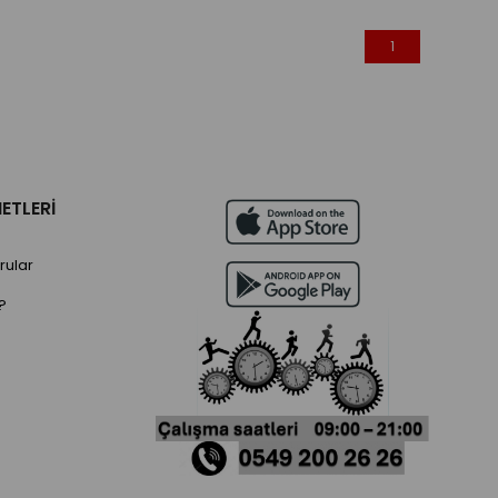
1
ETLERİ
rular
?