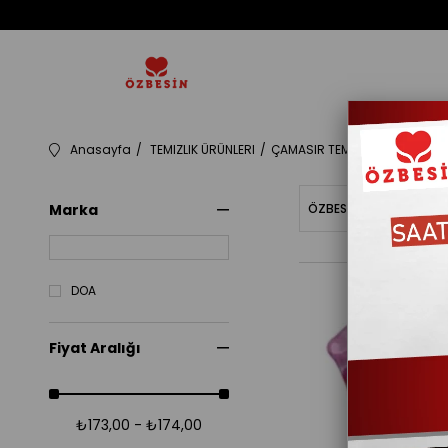
Anasayfa
TEMIZLIK ÜRÜNLERI
ÇAMASIR TEMIZLEYICILER
10
Marka
ÖZBESINBAKIYE
Fiy
DOA
Fiyat Aralığı
₺173,00 - ₺174,00