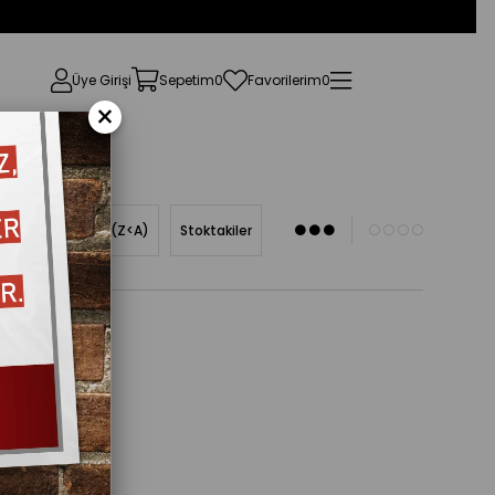
Üye Girişi
Sepetim
0
Favorilerim
0
×
Ürün Adına Göre (Z<A)
Stoktakiler