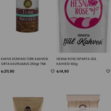
KAHVE DÜNYASI TÜRK KAHVESI
HESNA ROSE ISPARTA GÜL
ORTA KAVRULMUS 250gr TNK
KAHVESI 100g
₺211,90
₺14,90