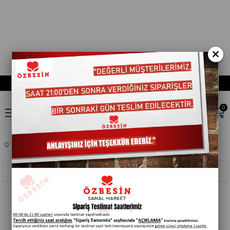
×
0
Anasayfa
TEMEL GIDA
KAHVELER
401861
Sıralama
Filtreleme