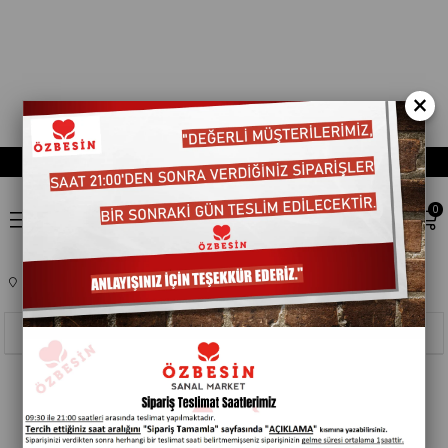
×
0
Anasayfa
TEMIZLIK ÜRÜNLERI
MUTFAK SARF MALZEMELERI
104001
Sıralama
Filtreleme