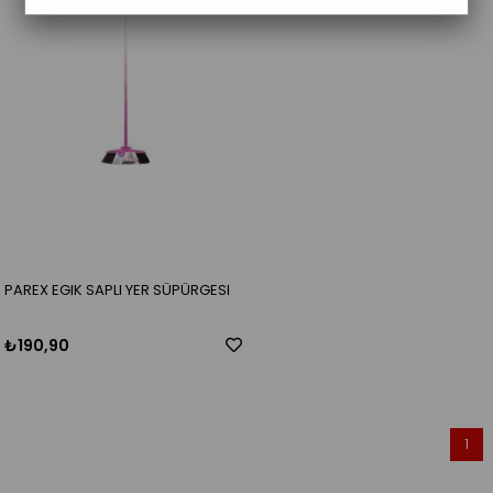
PAREX EGIK SAPLI YER SÜPÜRGESI
₺190,90
1