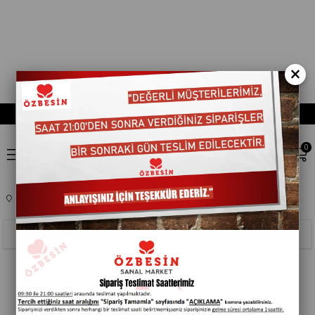
×
0
Anasayfa
DETERJAN
TEMIZLIK YARDIMCILARI
TEMIZLIK FIRÇALARI
Sıralama
Filtreleme