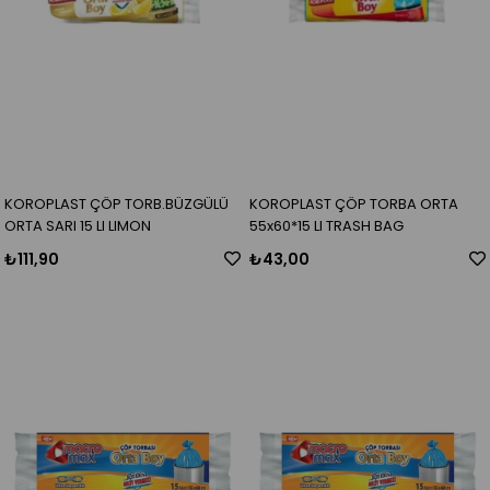
KOROPLAST ÇÖP TORB.BÜZGÜLÜ
KOROPLAST ÇÖP TORBA ORTA
ORTA SARI 15 LI LIMON
55x60*15 LI TRASH BAG
₺111,90
₺43,00