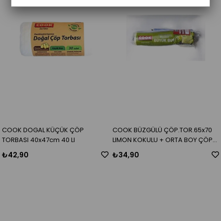
COOK DOGAL KÜÇÜK ÇÖP
COOK BÜZGÜLÜ ÇÖP.TOR.65x70
TORBASI 40x47cm 40 LI
LIMON KOKULU + ORTA BOY ÇÖP
POSETI HEDIYE
₺42,90
₺34,90