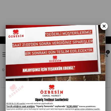
×
0
Anasayfa
TEMIZLIK ÜRÜNLERI
MUTFAK SARF MALZEMELERI
104005
Sıralama
Filtreleme