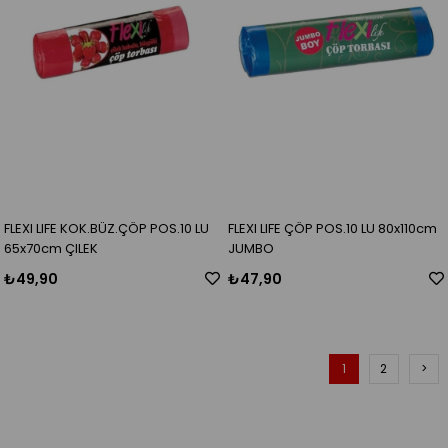
FLEXI LIFE KOK.BÜZ.ÇÖP POS.10 LU
FLEXI LIFE ÇÖP POS.10 LU 80x110cm
65x70cm ÇILEK
JUMBO
₺49,90
₺47,90
1
2
>