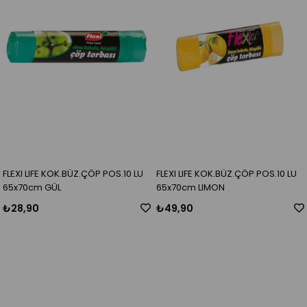
FLEXI LIFE KOK.BÜZ.ÇÖP POS.10 LU
FLEXI LIFE KOK.BÜZ.ÇÖP POS.10 LU
65x70cm GÜL
65x70cm LIMON
₺28,90
₺49,90