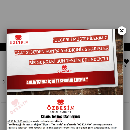
×
0
Anasayfa
TEMEL GIDA
SIVI YAGLAR
401302
Sıralama
Filtreleme