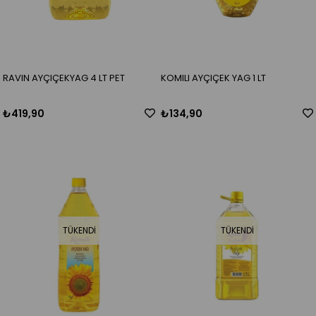
RAVIN AYÇIÇEKYAG 4 LT PET
KOMILI AYÇIÇEK YAG 1 LT
₺419,90
₺134,90
TÜKENDI
TÜKENDI