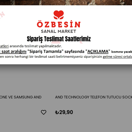
PHONE VE SAMSUNG AND
AND TECHNOLOGY TELEFON TUTUCU SOC
₺29,90