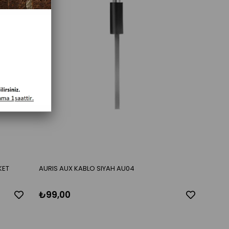
KET
AURIS AUX KABLO SIYAH AU04
₺99,00