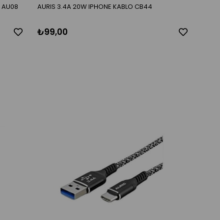
R AU08
AURIS 3.4A 20W IPHONE KABLO CB44
₺99,00