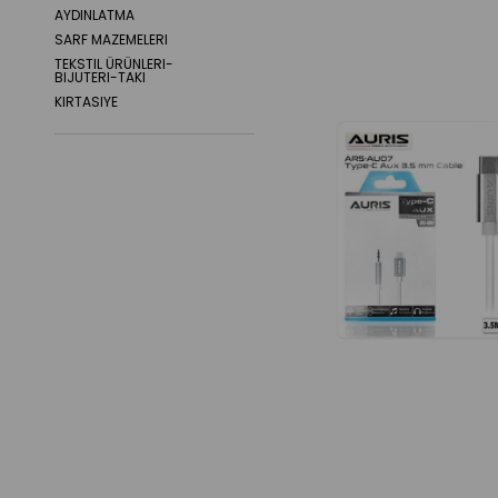
AYDINLATMA
SARF MAZEMELERI
TEKSTIL ÜRÜNLERI-
BIJUTERI-TAKI
KIRTASIYE
AYAKKABI BOYALARI
HIRDAVAT
SARF MALZEMELERI
EV BAKIM ÜRÜNLERI
MUTFAK ESYALARI
PARTI MALZEMELERI
MOBILYA DEKORASYON
PIKNIK MALZEMELERI
OYUNCAK
GIYIM
OTO BAKIM
ÇAKMAK
TERLIK
GAZ YAGI
BANYO GEREÇLERI
OYUNLAR