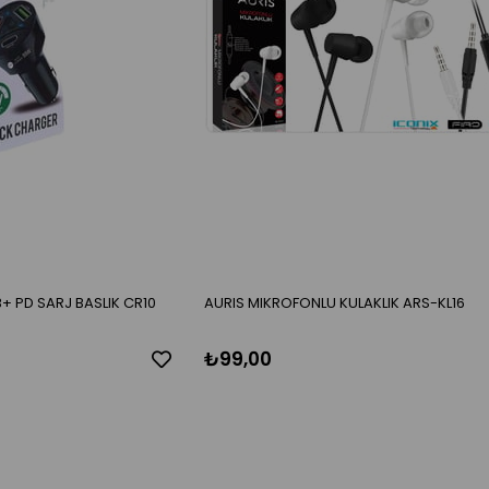
 PD SARJ BASLIK CR10
AURIS MIKROFONLU KULAKLIK ARS-KL16
₺99,00