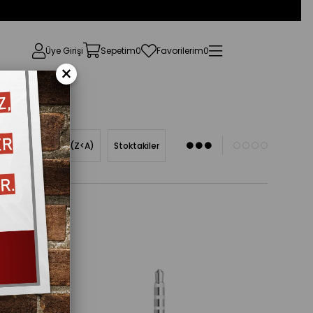
Üye Girişi
Sepetim
0
Favorilerim
0
×
Ürün Adına Göre (Z<A)
Stoktakiler