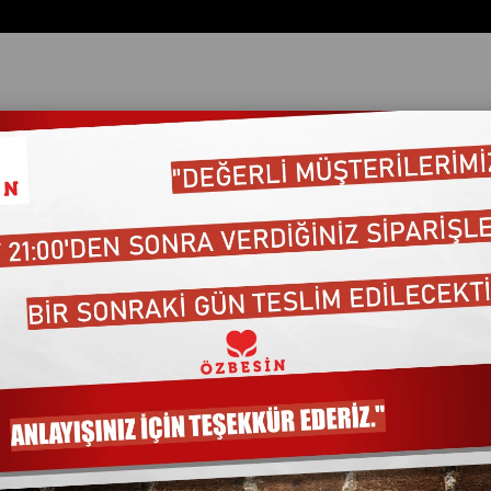
ata Göre (Artan)
Fiyata Göre (Azalan)
Ürün Adına Göre (A>Z)