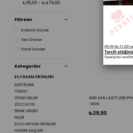
₺35,00 - ₺479,00
Filtreler
İndirimli Ürünler
Yeni Ürünler
Fırsat Ürünleri
Kategoriler
EV,YASAM ÜRÜNLERI
ELEKTRONIK
705501
AND SARJ ALETI USB I
OYUNCAKLAR
-0106
ZÜCCACIYE
PIKNIK GRUBU
₺29,90
PILLER
EVCIL HAYVAN ÜRÜNLERI
HASERE ILAÇLARI