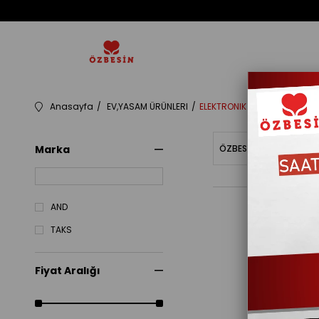
Anasayfa
EV,YASAM ÜRÜNLERI
ELEKTRONIK
Marka
ÖZBESINBAKIYE
Fiy
AND
TAKS
Fiyat Aralığı