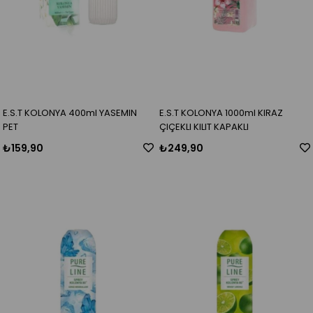
E.S.T KOLONYA 400ml YASEMIN
E.S.T KOLONYA 1000ml KIRAZ
PET
ÇIÇEKLI KILIT KAPAKLI
₺159,90
₺249,90