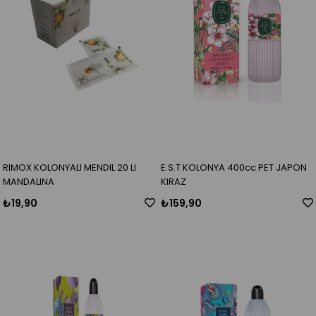
RIMOX KOLONYALI MENDIL 20 LI
E.S.T KOLONYA 400cc PET JAPON
MANDALINA
KIRAZ
₺19,90
₺159,90