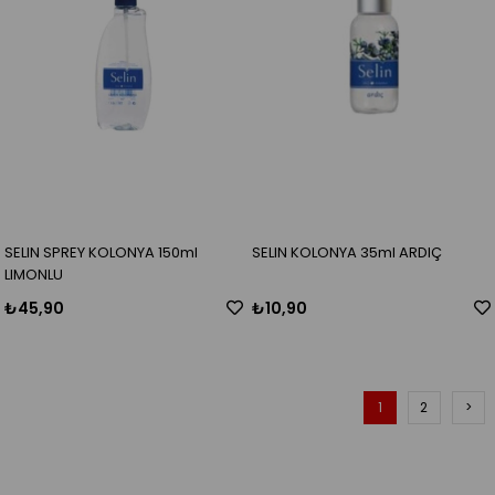
SELIN SPREY KOLONYA 150ml
SELIN KOLONYA 35ml ARDIÇ
LIMONLU
₺45,90
₺10,90
1
2
>