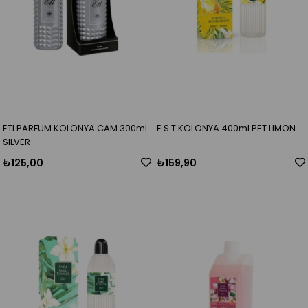
ETI PARFÜM KOLONYA CAM 300ml
E.S.T KOLONYA 400ml PET LIMON
SILVER
₺125,00
₺159,90