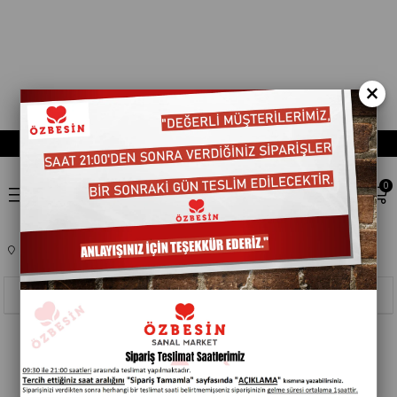
×
0
Anasayfa
KOZMETIK
CILT BAKIM
202004
Sıralama
Filtreleme