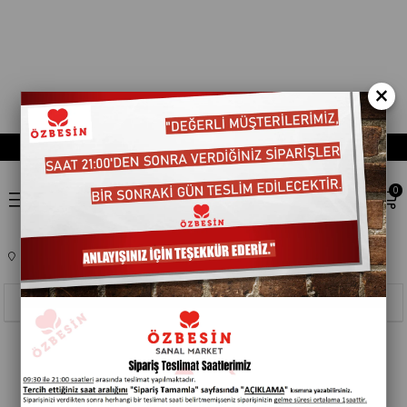
×
0
Anasayfa
TEMIZLIK ÜRÜNLERI
MUTFAK SARF MALZEMELERI
104008
Sıralama
Filtreleme