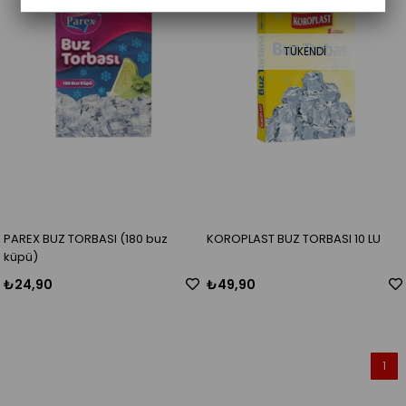
TÜKENDI
PAREX BUZ TORBASI (180 buz
KOROPLAST BUZ TORBASI 10 LU
küpü)
₺24,90
₺49,90
1