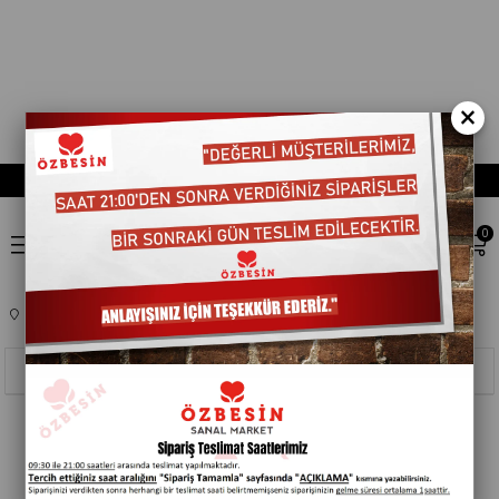
×
0
Anasayfa
TEMEL GIDA
HAMUR PASTA ÜRÜNLERI
401670
Sıralama
Filtreleme