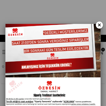
×
0
Anasayfa
ATISTIRMALIK VE EGLENCELIK
KEKLER
451094
Sıralama
Filtreleme