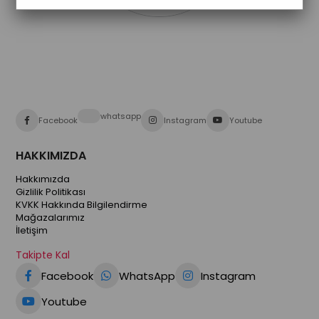
whatsapp
Facebook
Instagram
Youtube
HAKKIMIZDA
Hakkımızda
Gizlilik Politikası
KVKK Hakkında Bilgilendirme
Mağazalarımız
İletişim
Takipte Kal
Facebook
WhatsApp
Instagram
Youtube