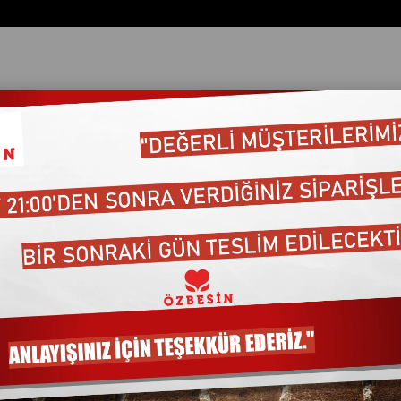
ata Göre (Artan)
Fiyata Göre (Azalan)
Ürün Adına Göre (A>Z)