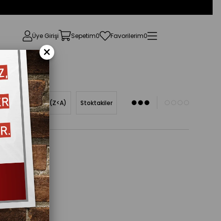
Üye Girişi
Sepetim
0
Favorilerim
0
×
Ürün Adına Göre (Z<A)
Stoktakiler