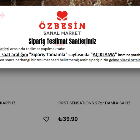
 KARPUZ
FIRST SENSATIONS 27gr DAMLA SAKIZI
₺39,90