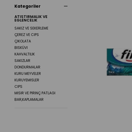
Kategoriler
ATISTIRMALIK VE
EGLENCELIK
SAKIZ VE SEKERLEME
ÇEREZ VE CIPS
ÇIKOLATA
BISKÜVI
KAHVALTILIK
SAKIZLAR
DONDURMALAR
KURU MEYVELER
KURUYEMISLER
CIPS
MISIR VE PIRINÇ PATLAGI
BAR,KAPLAMALAR
KEKLER
KRAKER
GOFRET
SEKERLEME
HEDIYELIK