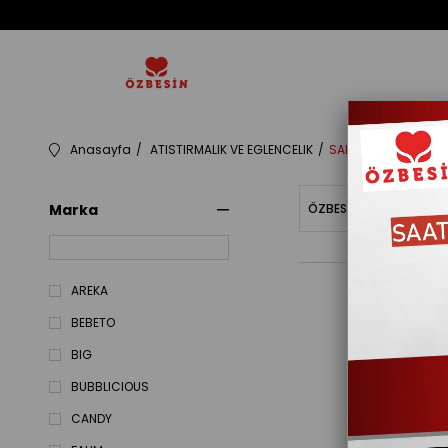
Anasayfa
ATISTIRMALIK VE EGLENCELIK
SAKIZ VE SEKERLEME
Marka
ÖZBESINBAKIYE
Fiy
AREKA
BEBETO
BIG
BUBBLICIOUS
CANDY