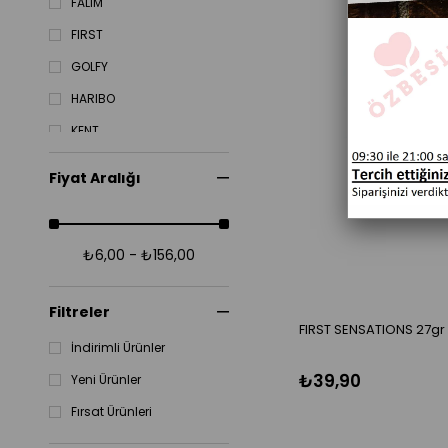
FALIM
FIRST
GOLFY
HARIBO
KENT
KOSKA
Fiyat Aralığı
LOLITA
LOLLIBONI
₺6,00 - ₺156,00
MABEL
MENTOS
Filtreler
FIRST SENSATIONS 27gr
İndirimli Ürünler
₺39,90
Yeni Ürünler
Fırsat Ürünleri