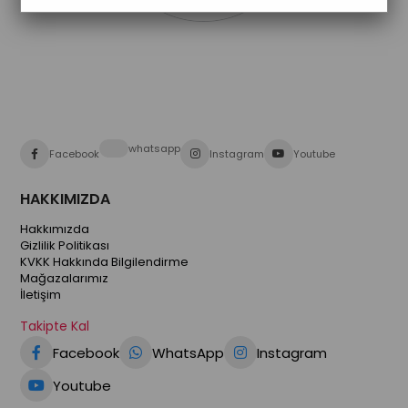
whatsapp
Facebook
Instagram
Youtube
HAKKIMIZDA
Hakkımızda
Gizlilik Politikası
KVKK Hakkında Bilgilendirme
Mağazalarımız
İletişim
Takipte Kal
Facebook
WhatsApp
Instagram
Youtube