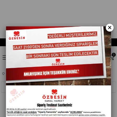
×
0
Anasayfa
ATISTIRMALIK VE EGLENCELIK
SEKERLEME
451124
Sıralama
Filtreleme