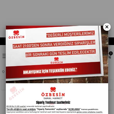
×
0
Anasayfa
TEMEL GIDA
KETÇAP-MAYONEZ
401473
Sıralama
Filtreleme