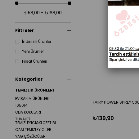
₺58,00 - ₺168,00
TÜ
Filtreler
İndirimli Ürünler
Yeni Ürünler
Fırsat Ürünleri
Kategoriler
TEMIZLIK ÜRÜNLERI
EV BAKIM ÜRÜNLERI
FAIRY POWER SPREY 50
105014
ODA KOKULARI
₺139,90
TUVALET
TEMIZLEYICI&KLOZET BL
CAM TEMIZLEYICILER
YAG ÇÖZÜCÜLER