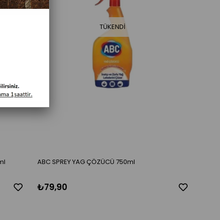
TÜKENDI
ml
ABC SPREY YAG ÇÖZÜCÜ 750ml
₺79,90