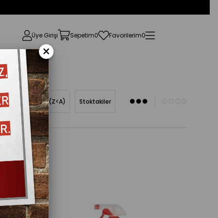
Üye Girişi
Sepetim
0
Favorilerim
0
×
Ürün Adına Göre (Z<A)
Stoktakiler