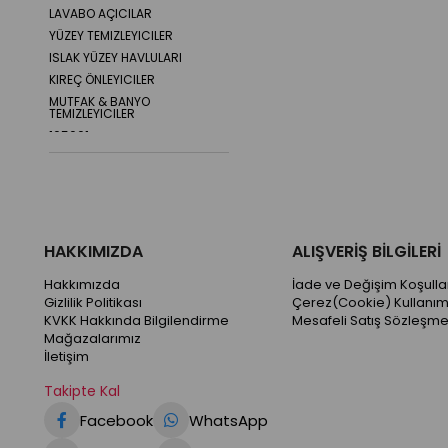
LAVABO AÇICILAR
YÜZEY TEMIZLEYICILER
ISLAK YÜZEY HAVLULARI
KIREÇ ÖNLEYICILER
MUTFAK & BANYO
TEMIZLEYICILER
105001
105002
105003
105004
105005
105006
HAKKIMIZDA
ALIŞVERİŞ BİLGİLERİ
105007
Hakkımızda
İade ve Değişim Koşullar
105008
Gizlilik Politikası
Çerez(Cookie) Kullanım
105009
KVKK Hakkında Bilgilendirme
Mesafeli Satış Sözleşme
105015
Mağazalarımız
İletişim
105016
105017
Takipte Kal
105010
Facebook
WhatsApp
105011
105012