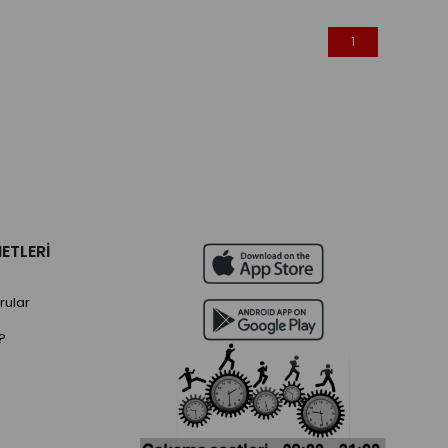
1
ETLERİ
rular
?