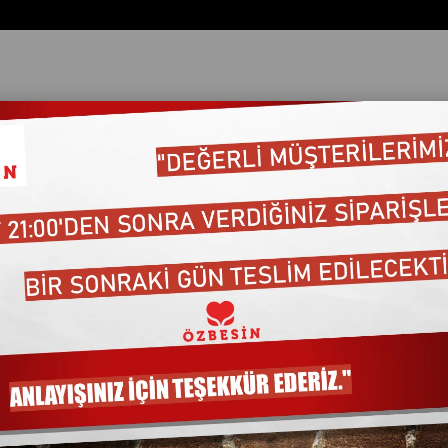
ata Göre (Artan)
Fiyata Göre (Azalan)
Ürün Adına Göre (A>Z)