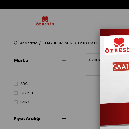
Anasayfa
TEMIZLIK ÜRÜNLERI
EV BAKIM ÜRÜNLERI
105014
Marka
ÖZBESINBAKIYE
Fiy
ABC
CLONET
FAIRY
Fiyat Aralığı