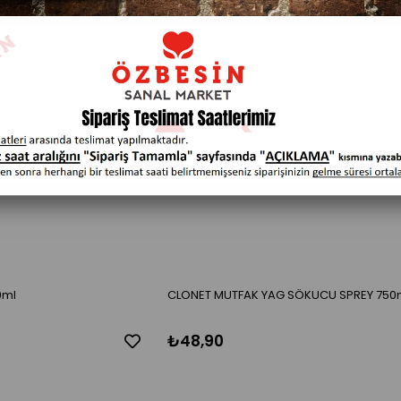
KENDI
TÜKENDI
0ml
CLONET MUTFAK YAG SÖKUCU SPREY 750
₺48,90