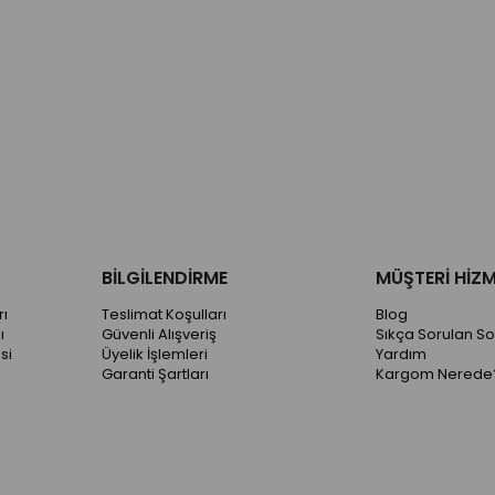
BİLGİLENDİRME
MÜŞTERİ HİZM
ı
Teslimat Koşulları
Blog
ı
Güvenli Alışveriş
Sıkça Sorulan So
si
Üyelik İşlemleri
Yardım
Garanti Şartları
Kargom Nerede