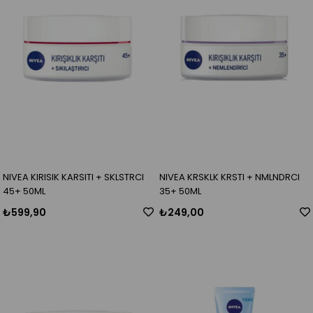
NIVEA KIRISIK KARSITI + SKLSTRCI
NIVEA KRSKLK KRSTI + NMLNDRCI
45+ 50ML
35+ 50ML
₺599,90
₺249,00