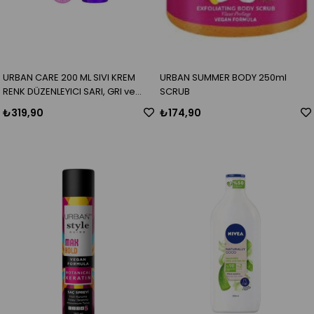
URBAN CARE 200 ML SIVI KREM
URBAN SUMMER BODY 250ml
RENK DÜZENLEYICI SARI, GRI ve
SCRUB
AÇIK KUMRAL SAÇLAR İÇİN
₺319,90
₺174,90