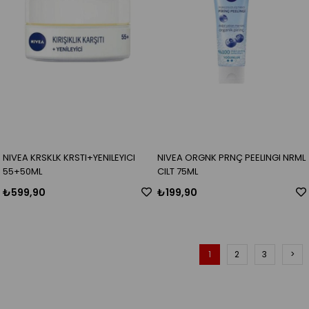
NIVEA KRSKLK KRSTI+YENILEYICI
NIVEA ORGNK PRNÇ PEELINGI NRML
55+50ML
CILT 75ML
₺599,90
₺199,90
1
2
3
>