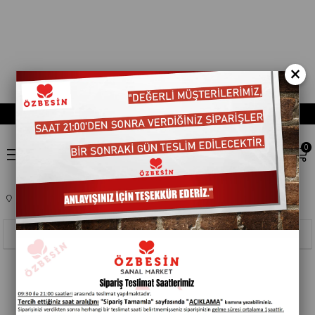
×
0
Anasayfa
KOZMETIK
CILT BAKIM
202012
Sıralama
Filtreleme