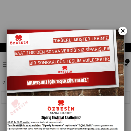
×
0
Anasayfa
KOZMETIK
MAKYAJ
205004
Sıralama
Filtreleme