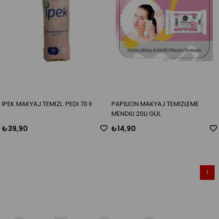
IPEK MAKYAJ TEMIZL. PEDI 70 lI
PAPILION MAKYAJ TEMIZLEME
MENDILI 20LI GÜL
₺39,90
₺14,90
1