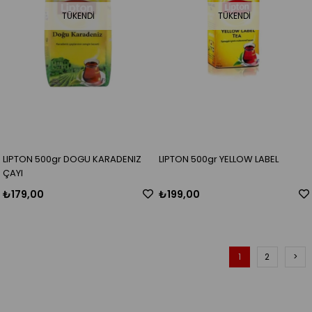
TÜKENDI
TÜKENDI
LIPTON 500gr DOGU KARADENIZ
LIPTON 500gr YELLOW LABEL
ÇAYI
₺179,00
₺199,00
1
2
>