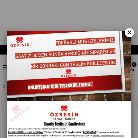
×
0
Anasayfa
TEMEL GIDA
ÇAY
DÖKME ÇAY
Sıralama
Filtreleme