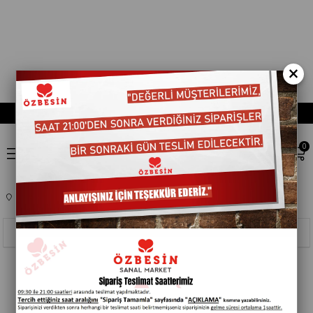
×
0
Anasayfa
EV,YASAM ÜRÜNLERI
OYUNCAK
Sıralama
Filtreleme