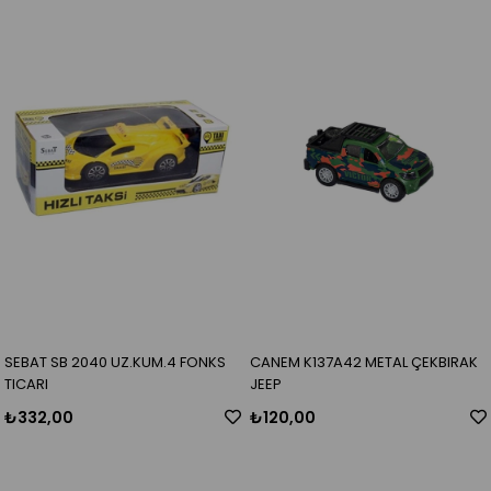
SEBAT SB 2040 UZ.KUM.4 FONKS
CANEM K137A42 METAL ÇEKBIRAK
TICARI
JEEP
₺332,00
₺120,00