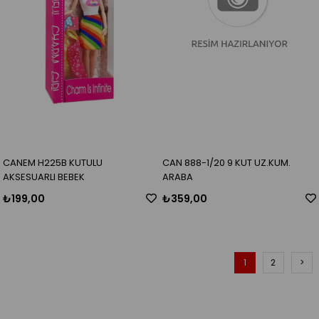
CANEM H225B KUTULU
CAN 888-1/20 9 KUT UZ.KUM.
AKSESUARLI BEBEK
ARABA
₺199,00
₺359,00
1
2
>