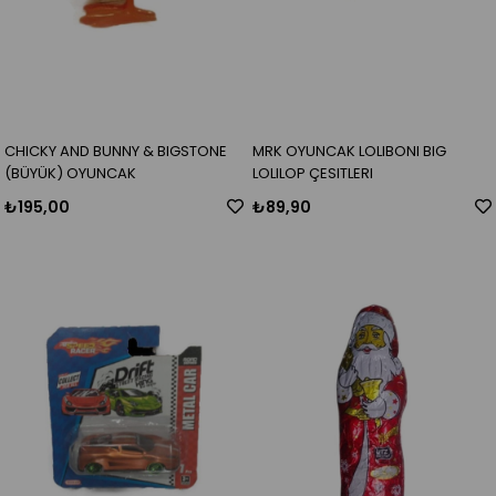
CHICKY AND BUNNY & BIGSTONE
MRK OYUNCAK LOLIBONI BIG
(BÜYÜK) OYUNCAK
LOLILOP ÇESITLERI
₺195,00
₺89,90