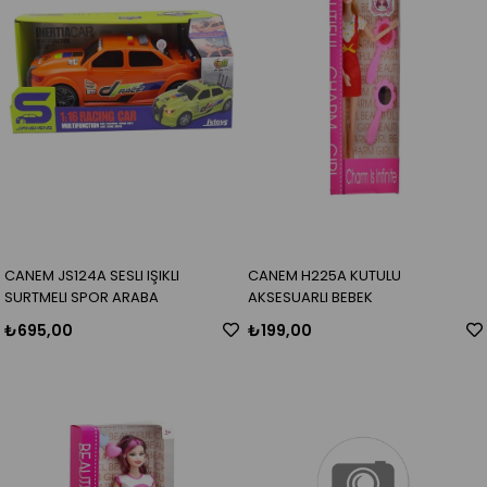
CANEM JS124A SESLI IŞIKLI
CANEM H225A KUTULU
SURTMELI SPOR ARABA
AKSESUARLI BEBEK
₺695,00
₺199,00