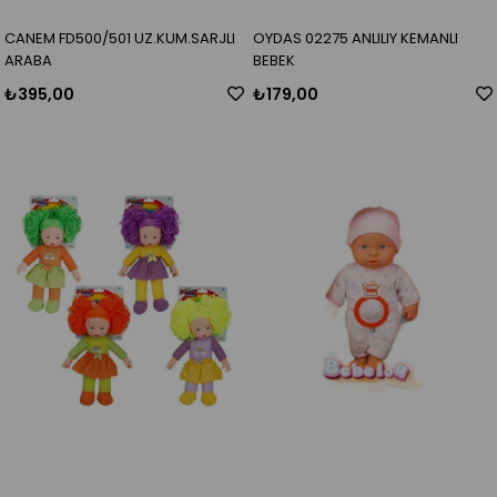
CANEM FD500/501 UZ.KUM.SARJLI
OYDAS 02275 ANLILIY KEMANLI
ARABA
BEBEK
₺395,00
₺179,00