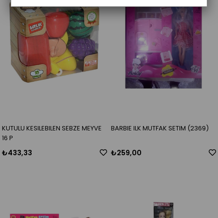
KUTULU KESILEBILEN SEBZE MEYVE
BARBIE ILK MUTFAK SETIM (2369)
16 P
₺433,33
₺259,00