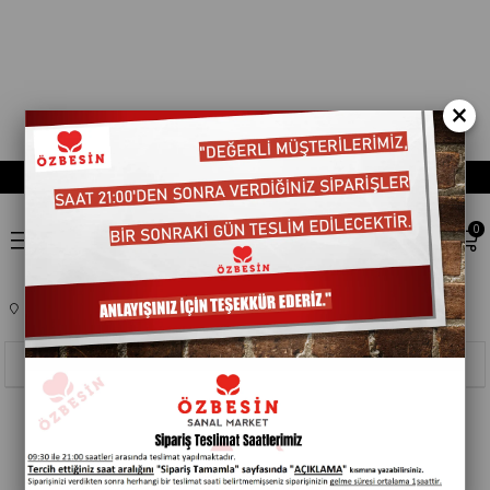
×
0
Anasayfa
TEMEL GIDA
DONDURULMUS GIDALAR
401604
Sıralama
Filtreleme