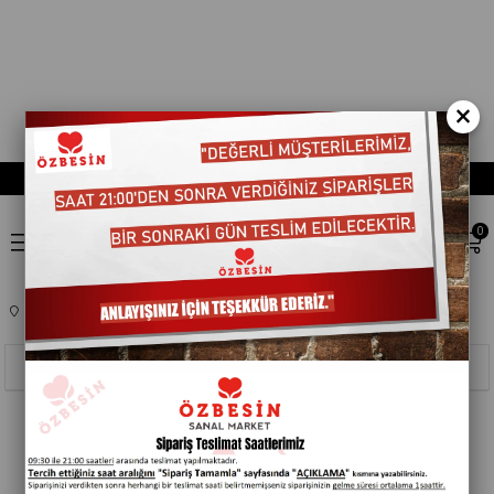
×
0
Anasayfa
IÇEÇEK
SODA
Sıralama
Filtreleme