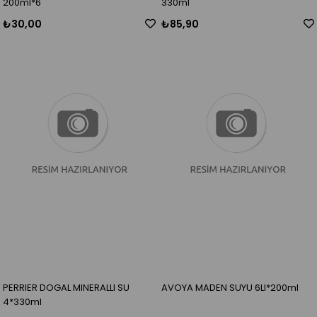
200ml*6
330ml
₺30,00
₺85,90
PERRIER DOGAL MINERALLI SU
AVOYA MADEN SUYU 6LI*200ml
4*330ml