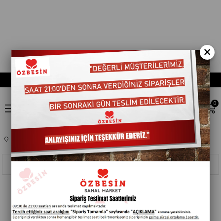
×
0
Anasayfa
EV,YASAM ÜRÜNLERI
PARTI MALZEMELERI
701204
Sıralama
Filtreleme