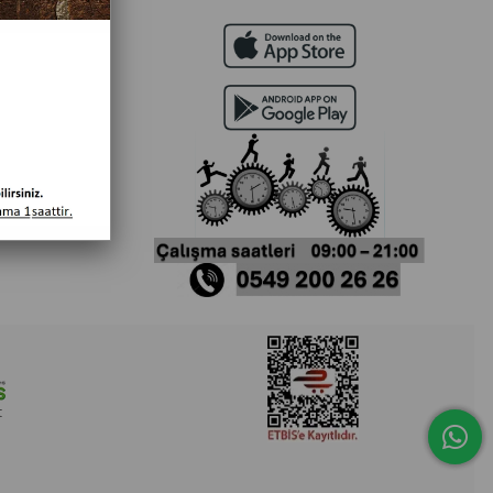
ETLERİ
rular
?
t