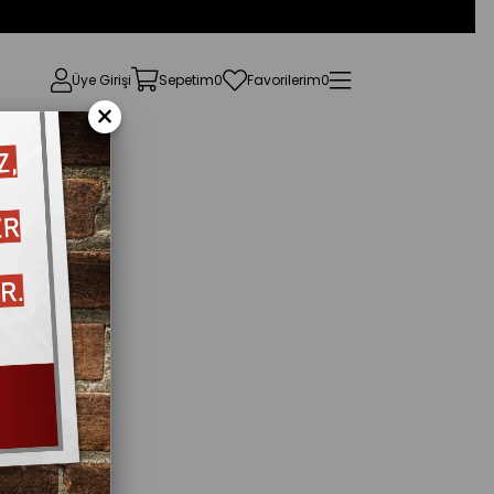
Üye Girişi
Sepetim
0
Favorilerim
0
×