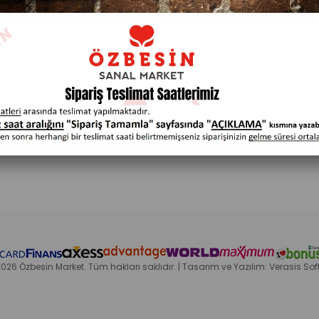
BİLGİLENDİRME
MÜŞTERİ HİZM
ı
Teslimat Koşulları
Blog
ı
Güvenli Alışveriş
Sıkça Sorulan So
si
Üyelik İşlemleri
Yardım
Garanti Şartları
Kargom Nerede
026 Özbesin Market. Tüm hakları saklıdır. | Tasarım ve Yazılım: Verasis Sof