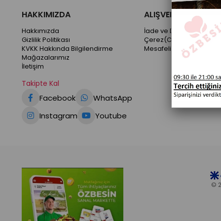
HAKKIMIZDA
ALIŞVERİŞ BİLGİLERİ
Hakkımızda
İade ve Değişim Koşullar
Gizlilik Politikası
Çerez(Cookie) Kullanım
KVKK Hakkında Bilgilendirme
Mesafeli Satış Sözleşme
Mağazalarımız
İletişim
Takipte Kal
Facebook
WhatsApp
Instagram
Youtube
© 2