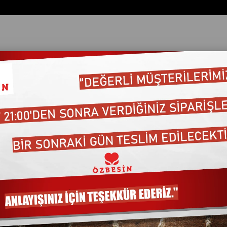
ata Göre (Artan)
Fiyata Göre (Azalan)
Ürün Adına Göre (A>Z)