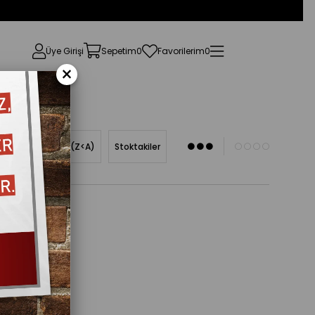
Üye Girişi
Sepetim
0
Favorilerim
0
×
Ürün Adına Göre (Z<A)
Stoktakiler