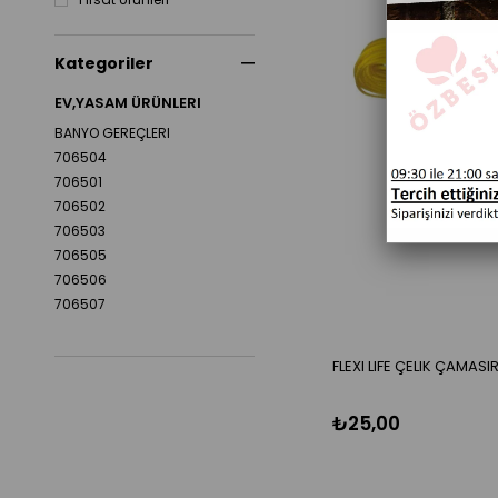
Kategoriler
EV,YASAM ÜRÜNLERI
BANYO GEREÇLERI
706504
706501
706502
706503
706505
706506
706507
FLEXI LIFE ÇELIK ÇAMASIR
₺25,00