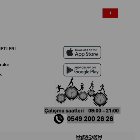
1
ETLERİ
rular
?