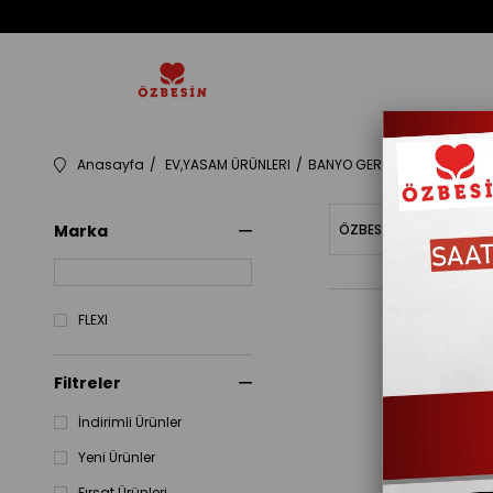
Anasayfa
EV,YASAM ÜRÜNLERI
BANYO GEREÇLERI
706504
Marka
ÖZBESINBAKIYE
Fiy
FLEXI
Filtreler
İndirimli Ürünler
Yeni Ürünler
Fırsat Ürünleri