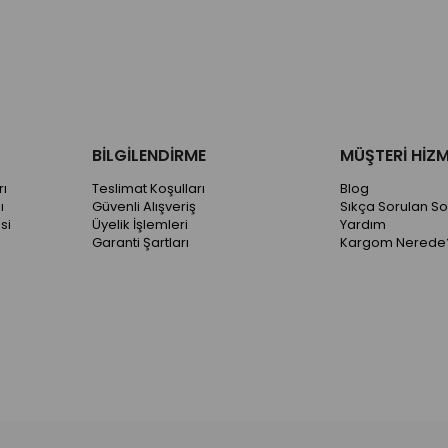
BİLGİLENDİRME
MÜŞTERİ HİZM
ı
Teslimat Koşulları
Blog
ı
Güvenli Alışveriş
Sıkça Sorulan So
si
Üyelik İşlemleri
Yardım
Garanti Şartları
Kargom Nerede