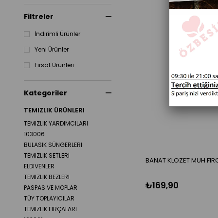
Filtreler
İndirimli Ürünler
Yeni Ürünler
Fırsat Ürünleri
Kategoriler
TEMIZLIK ÜRÜNLERI
TEMIZLIK YARDIMCILARI
103006
BULASIK SÜNGERLERI
TEMIZLIK SETLERI
BANAT KLOZET MUH FIRC
ELDIVENLER
TEMIZLIK BEZLERI
₺169,90
PASPAS VE MOPLAR
TÜY TOPLAYICILAR
TEMIZLIK FIRÇALARI