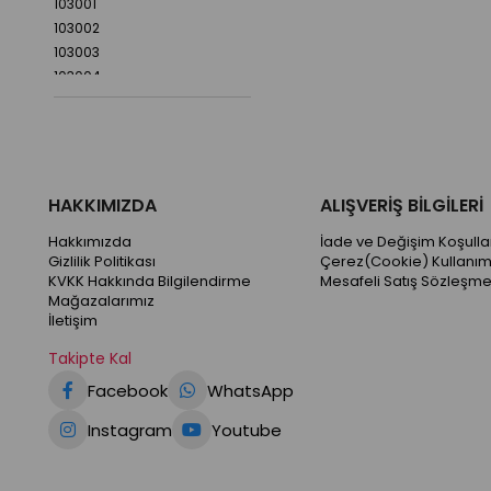
103001
103002
103003
103004
103005
103007
103008
HAKKIMIZDA
ALIŞVERİŞ BİLGİLERİ
Hakkımızda
İade ve Değişim Koşullar
Gizlilik Politikası
Çerez(Cookie) Kullanım
KVKK Hakkında Bilgilendirme
Mesafeli Satış Sözleşme
Mağazalarımız
İletişim
Takipte Kal
Facebook
WhatsApp
Instagram
Youtube