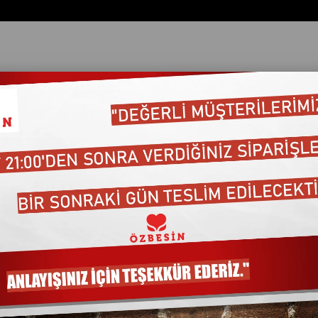
06
ata Göre (Artan)
Fiyata Göre (Azalan)
Ürün Adına Göre (A>Z)