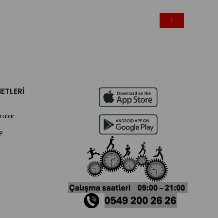
1
ETLERİ
rular
?