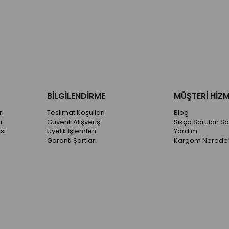
BİLGİLENDİRME
MÜŞTERİ HİZM
ı
Teslimat Koşulları
Blog
ı
Güvenli Alışveriş
Sıkça Sorulan So
si
Üyelik İşlemleri
Yardım
Garanti Şartları
Kargom Nerede