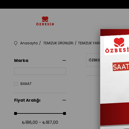
Anasayfa
TEMIZLIK ÜRÜNLERI
TEMIZLIK YARDIMCILARI
1030
Marka
ÖZBESINBAKIYE
Fiy
BANAT
Fiyat Aralığı
₺186,00 - ₺187,00