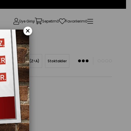
Üye Girişi
Sepetim
0
Favorilerim
0
×
Ürün Adına Göre (Z<A)
Stoktakiler