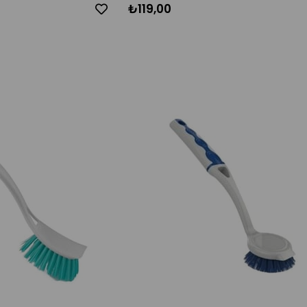
₺119,00