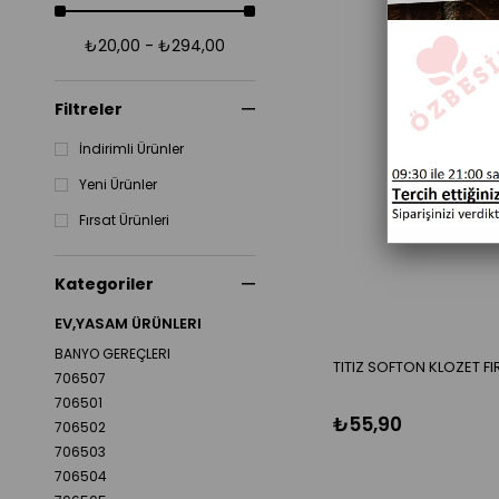
₺20,00 - ₺294,00
Filtreler
İndirimli Ürünler
Yeni Ürünler
Fırsat Ürünleri
Kategoriler
EV,YASAM ÜRÜNLERI
BANYO GEREÇLERI
TITIZ SOFTON 
706507
706501
₺55,90
706502
706503
706504