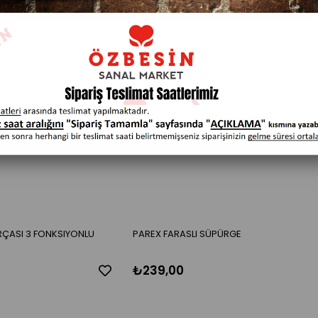
KLOZET FIRÇASI 3 FONKSIYONLU
PAREX FARASLI SÜPÜRGE
₺239,00