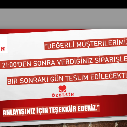
ata Göre (Artan)
Fiyata Göre (Azalan)
Ürün Adına Göre (A>Z)