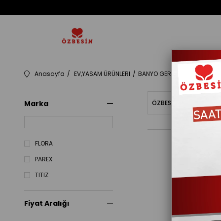
Anasayfa
EV,YASAM ÜRÜNLERI
BANYO GEREÇLERI
706507
Marka
ÖZBESINBAKIYE
Fiy
FLORA
PAREX
TITIZ
Fiyat Aralığı