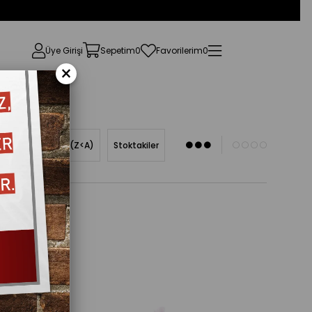
Üye Girişi
Sepetim
0
Favorilerim
0
×
Ürün Adına Göre (Z<A)
Stoktakiler