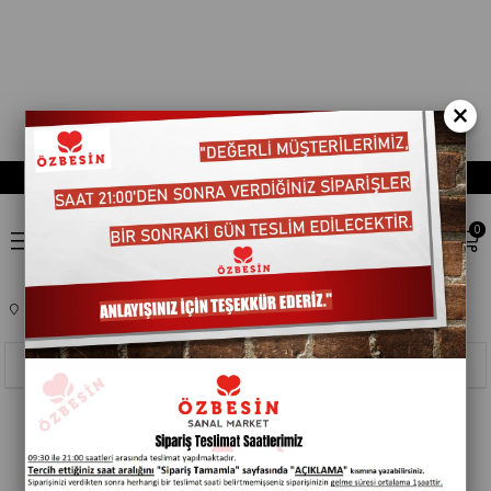
×
0
Anasayfa
TEMIZLIK ÜRÜNLERI
EV BAKIM ÜRÜNLERI
105019
Sıralama
Filtreleme