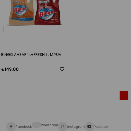
BINGO AHSAP 1 L+FRESH 1 L M.YUV
₺149,00
1
whatsapp
Facebook
Instagram
Youtube