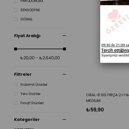
PARODONDAX
SENSODYNE
SIGNAL
Fiyat Aralığı
₺20,00 - ₺2.640,00
Filtreler
İndirimli Ürünler
Yeni Ürünler
ORAL-B DIS FIRÇA 2+1 
MEDIUM
Fırsat Ürünleri
₺59,90
Kategoriler