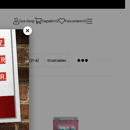
Üye Girişi
Sepetim
0
Favorilerim
0
×
Ürün Adına Göre (Z<A)
Stoktakiler