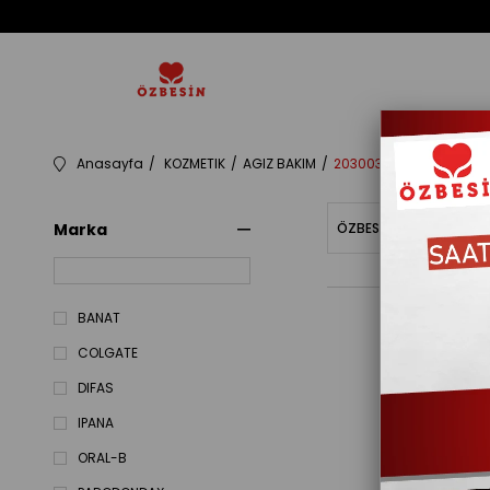
Anasayfa
KOZMETIK
AGIZ BAKIM
203003
Marka
ÖZBESINBAKIYE
Fiy
BANAT
COLGATE
DIFAS
IPANA
ORAL-B