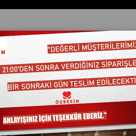
ata Göre (Artan)
Fiyata Göre (Azalan)
Ürün Adına Göre (A>Z)