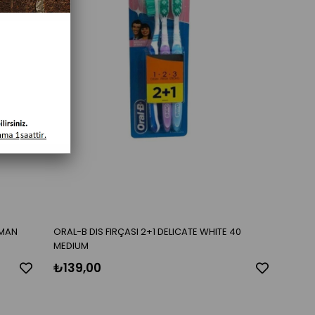
RMAN
ORAL-B DIS FIRÇASI 2+1 DELICATE WHITE 40
MEDIUM
₺139,00