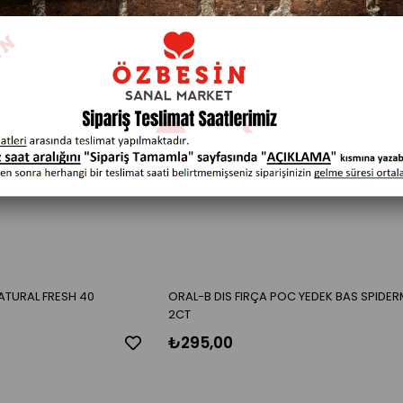
NATURAL FRESH 40
ORAL-B DIS FIRÇA POC YEDEK BAS SPIDE
2CT
₺295,00