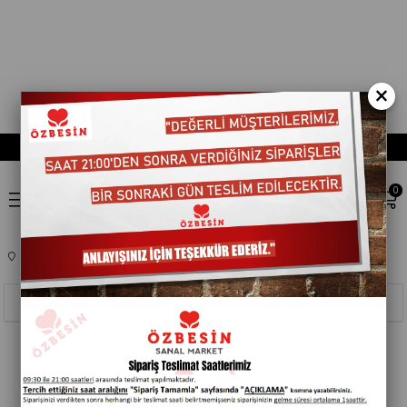
×
0
Anasayfa
TEMEL GIDA
SALÇALAR
401441
Sıralama
Filtreleme