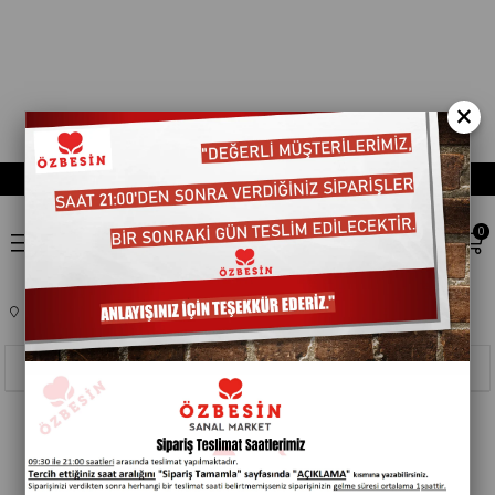
×
0
Anasayfa
KOZMETIK
AGIZ BAKIM
203001
Sıralama
Filtreleme