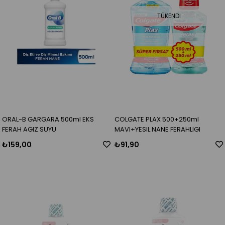
TÜKENDI
ORAL-B GARGARA 500ml EKS
COLGATE PLAX 500+250ml
FERAH AGIZ SUYU
MAVI+YESIL NANE FERAHLIGI
₺159,00
₺91,90