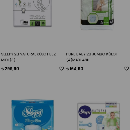
SLEEPY 2LI NATURAL KÜLOT BEZ
PURE BABY 2LI JUMBO KÜLOT
MIDI (3)
(4)MAXI 48LI
₺299,90
₺164,90