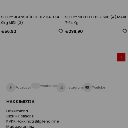
SLEEPY JEANS KÜLOT BEZ 34 LÜ 4-
SLEEPY 2lI KÜLOT BEZ 60LI (4) MAXI
9kg MIDI (3)
7-14 Kg
₺56,90
₺299,90
1
whatsapp
Facebook
Instagram
Youtube
HAKKIMIZDA
Hakkımızda
Gizlilik Politikası
KVKK Hakkında Bilgilendirme
Mağazalarımız