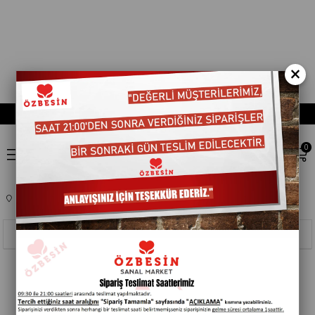
×
0
Anasayfa
BEBEK ÜRÜNLERI
BEBEK BEZLERI
251001
Sıralama
Filtreleme