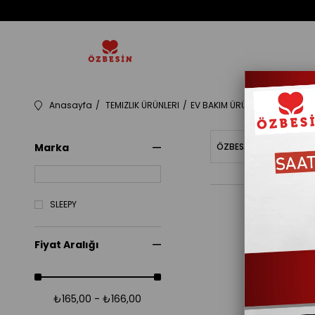
Anasayfa
TEMIZLIK ÜRÜNLERI
EV BAKIM ÜRÜNLERI
105017
Marka
ÖZBESINBAKIYE
Fiy
SLEEPY
Fiyat Aralığı
₺165,00 - ₺166,00