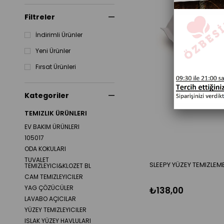
Filtreler
İndirimli Ürünler
Yeni Ürünler
Fırsat Ürünleri
Kategoriler
TEMIZLIK ÜRÜNLERI
EV BAKIM ÜRÜNLERI
105017
ODA KOKULARI
TUVALET
SLEEPY YÜZEY TEMIZLEM
TEMIZLEYICI&KLOZET BL
CAM TEMIZLEYICILER
YAG ÇÖZÜCÜLER
₺138,00
LAVABO AÇICILAR
YÜZEY TEMIZLEYICILER
ISLAK YÜZEY HAVLULARI