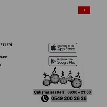
1
ETLERİ
rular
?