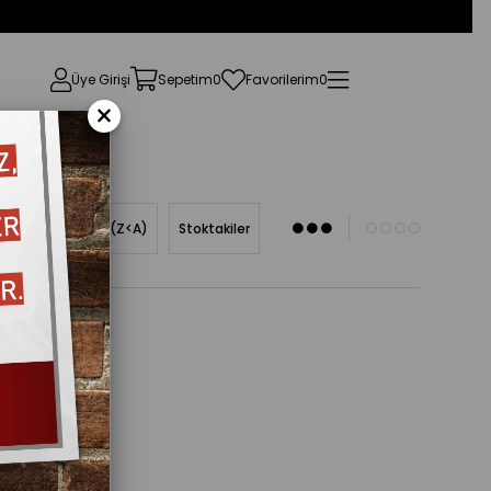
Üye Girişi
Sepetim
0
Favorilerim
0
×
Ürün Adına Göre (Z<A)
Stoktakiler