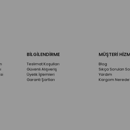
BİLGİLENDİRME
MÜŞTERİ HİZM
ı
Teslimat Koşulları
Blog
ı
Güvenli Alışveriş
Sıkça Sorulan So
si
Üyelik İşlemleri
Yardım
Garanti Şartları
Kargom Nerede