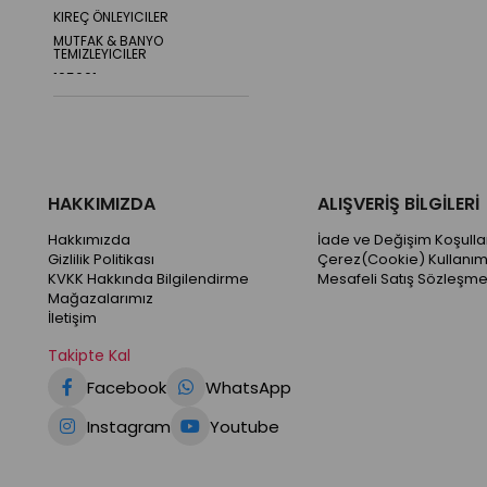
KIREÇ ÖNLEYICILER
MUTFAK & BANYO
TEMIZLEYICILER
105001
105002
105003
105004
105005
105006
HAKKIMIZDA
ALIŞVERİŞ BİLGİLERİ
105007
Hakkımızda
İade ve Değişim Koşullar
105008
Gizlilik Politikası
Çerez(Cookie) Kullanım
105009
KVKK Hakkında Bilgilendirme
Mesafeli Satış Sözleşme
105014
Mağazalarımız
İletişim
105015
105016
Takipte Kal
105010
Facebook
WhatsApp
105011
105012
Instagram
Youtube
105013
105018
105019