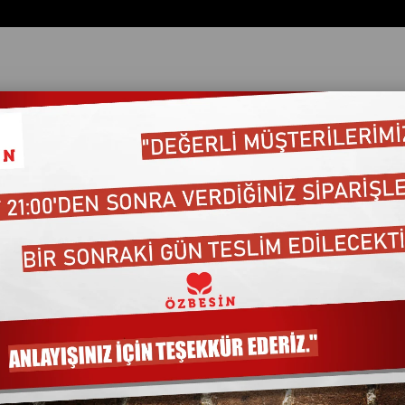
ata Göre (Artan)
Fiyata Göre (Azalan)
Ürün Adına Göre (A>Z)