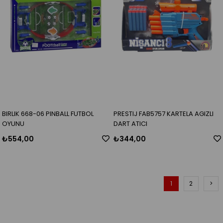
BIRLIK 668-06 PINBALL FUTBOL
PRESTIJ FAB5757 KARTELA AGIZLI
OYUNU
DART ATICI
₺554,00
₺344,00
1
2
>