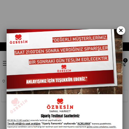
×
0
Anasayfa
EV,YASAM ÜRÜNLERI
OYUNCAK
701601
Sıralama
Filtreleme