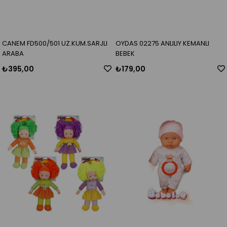
CANEM FD500/501 UZ.KUM.SARJLI
OYDAS 02275 ANLILIY KEMANLI
ARABA
BEBEK
₺395,00
₺179,00