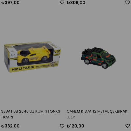
₺397,00
₺306,00
SEBAT SB 2040 UZ.KUM.4 FONKS
CANEM K137A42 METAL ÇEKBIRAK
TICARI
JEEP
₺332,00
₺120,00