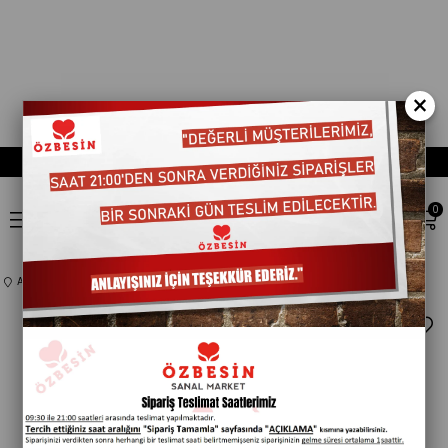
×
0
Anasayfa
Kategorisiz
TADELLE KÜP GOFRET 200gr FINDIK KREMALI