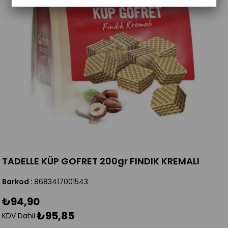
TADELLE KÜP GOFRET 200gr FINDIK KREMALI
Barkod
:
8683417001543
₺94,90
₺95,85
KDV Dahil