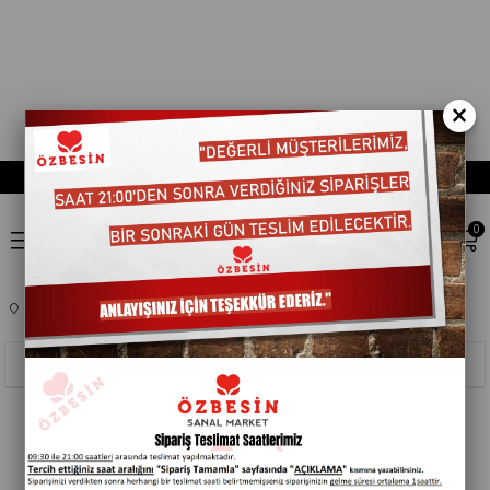
×
0
Anasayfa
ATISTIRMALIK VE EGLENCELIK
BISKÜVI
451082
Sıralama
Filtreleme