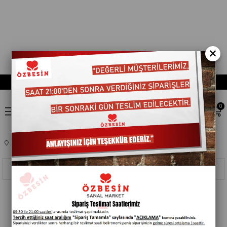
×
0
Anasayfa
KOZMETIK
TRAS BAKIM
204001
Sıralama
Filtreleme