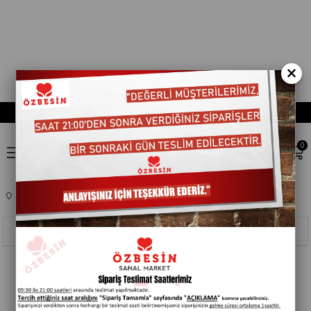
×
0
Anasayfa
ATISTIRMALIK VE EGLENCELIK
KRAKER
451101
Sıralama
Filtreleme