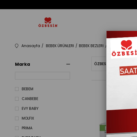
Anasayfa
BEBEK ÜRÜNLERI
BEBEK BEZLERI
251002
Marka
ÖZBESINBAKIYE
Fiy
BEBEM
CANBEBE
EVY BABY
MOLFIX
PRIMA