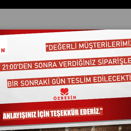
ata Göre (Artan)
Fiyata Göre (Azalan)
Ürün Adına Göre (A>Z)