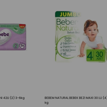
I 42LI (2) 3-6kg
BEBEM NATURAL BEBEK BEZI MAXI 30 LU (4) 7-14
kg