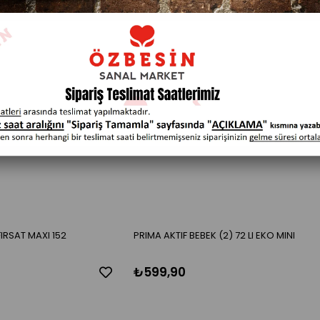
IRSAT MAXI 152
PRIMA AKTIF BEBEK (2) 72 LI EKO MINI
₺599,90