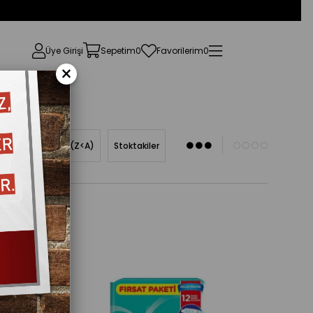
Üye Girişi
Sepetim
0
Favorilerim
0
×
Ürün Adına Göre (Z<A)
Stoktakiler