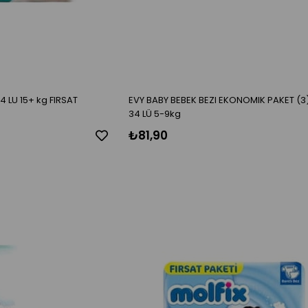
4 LU 15+ kg FIRSAT
EVY BABY BEBEK BEZI EKONOMIK PAKET (3)
34 LÜ 5-9kg
₺81,90