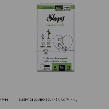
SLEEPY 2lI JUMBO 52LI (4) MAXI 7-14 Kg