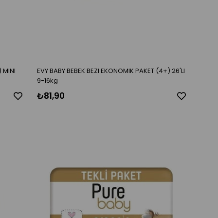
 MINI
EVY BABY BEBEK BEZI EKONOMIK PAKET (4+) 26'LI
9-16kg
₺81,90