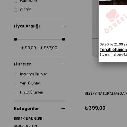
PURE BABY
SLEEPY
Fiyat Aralığı
₺90,00 - ₺957,00
Filtreler
İndirimli Ürünler
Yeni Ürünler
Fırsat Ürünleri
SLEEPY NATURAL MEGA F
₺399,00
Kategoriler
BEBEK ÜRÜNLERI
BEBEK BEZLERI