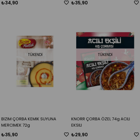
₺34,90
₺35,90
TÜKENDI
TÜKENDI
BIZIM ÇORBA KEMIK SUYUNA
KNORR ÇORBA ÖZEL 74g ACILI
MERCIMEK 72g
EKSILI
₺35,90
₺29,90