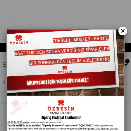
×
0
Anasayfa
TEMEL GIDA
ÇORBA
Sıralama
Filtreleme