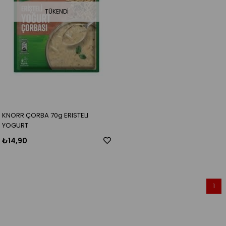
TÜKENDI
KNORR ÇORBA 70g ERISTELI
YOGURT
₺14,90
1