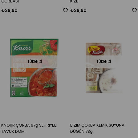
ÇORBASI
KIZLI
₺29,90
₺29,90
TÜKENDI
TÜKENDI
KNORR ÇORBA 67g SEHRIYELI
BIZIM ÇORBA KEMIK SUYUNA
TAVUK DOM.
DÜGÜN 73g