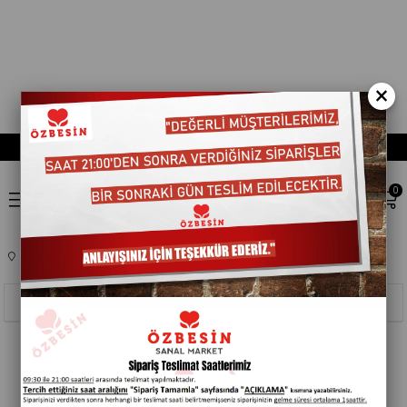
×
0
Anasayfa
TEMEL GIDA
ÇAYLAR
Sıralama
Filtreleme