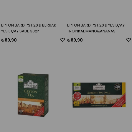
LIPTON BARD.PST.20 LI BERRAK
LIPTON BARD.PST.20 LI YESILÇAY
YESIL ÇAY SADE 30gr
TROPIKAL MANG&ANANAS
₺89,90
₺89,90