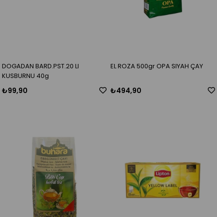
DOGADAN BARD.PST.20 LI
EL ROZA 500gr OPA SIYAH ÇAY
KUSBURNU 40g
₺99,90
₺494,90