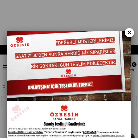
×
0
Anasayfa
TEMIZLIK ÜRÜNLERI
TEMIZLIK YARDIMCILARI
103008
Sıralama
Filtreleme