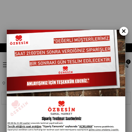
×
0
Anasayfa
KOZMETIK
HIJYENIK PEDLER
209003
Sıralama
Filtreleme