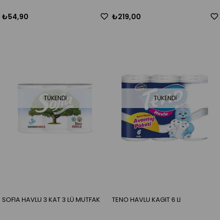
₺54,90
₺219,00
TÜKENDI
TÜKENDI
SOFIA HAVLU 3 KAT 3 LÜ MUTFAK
TENO HAVLU KAGIT 6 LI