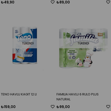
₺49,90
₺89,00
TÜKENDI
TÜKENDI
TENO HAVLU KAGIT 12 LI
FAMILIA HAVLU 6 RULO PLUS
NATURAL
₺159,00
₺99,00