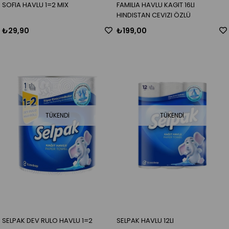
SOFIA HAVLU 1=2 MIX
FAMILIA HAVLU KAGIT 16LI
HINDISTAN CEVIZI ÖZLÜ
₺29,90
₺199,00
TÜKENDI
TÜKENDI
SELPAK DEV RULO HAVLU 1=2
SELPAK HAVLU 12LI