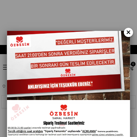
×
0
Anasayfa
KAGIT ÜRÜNLERI
KAGIT HAVLU
Sıralama
Filtreleme