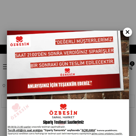
×
0
Anasayfa
TEMEL GIDA
BAKLIYATLAR
401209
Sıralama
Filtreleme