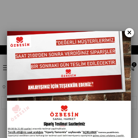
×
0
Anasayfa
TEMIZLIK ÜRÜNLERI
EV BAKIM ÜRÜNLERI
105005
Sıralama
Filtreleme