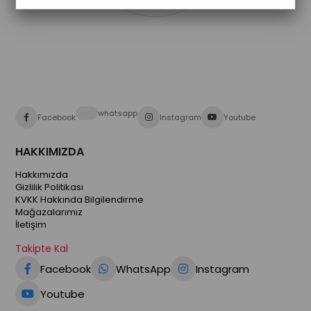
whatsapp
Facebook
Instagram
Youtube
HAKKIMIZDA
Hakkımızda
Gizlilik Politikası
KVKK Hakkında Bilgilendirme
Mağazalarımız
İletişim
Takipte Kal
Facebook
WhatsApp
Instagram
Youtube