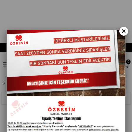
×
0
Anasayfa
EV,YASAM ÜRÜNLERI
ELEKTRONIK
705501
Sıralama
Filtreleme