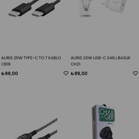
AURIS 25W TYPE-C TO T KABLO
AURIS 20W USB-C SARJ BASLIK
CB18
CH21
₺99,00
₺99,00